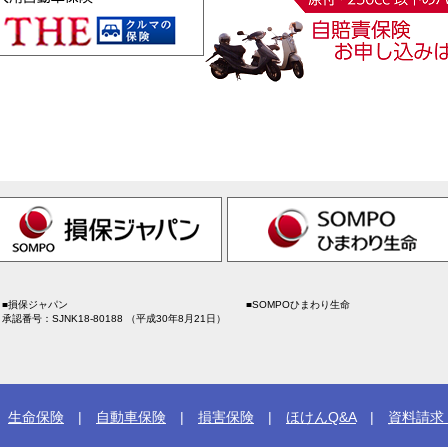
■
損保ジャパン
■SOMPOひまわり生命
承認番号：SJNK18-80188 （平成30年8月21日）
|
生命保険
|
自動車保険
|
損害保険
|
ほけんQ&A
|
資料請求