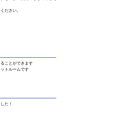
せください。
することができます
ャットルームです
ました！